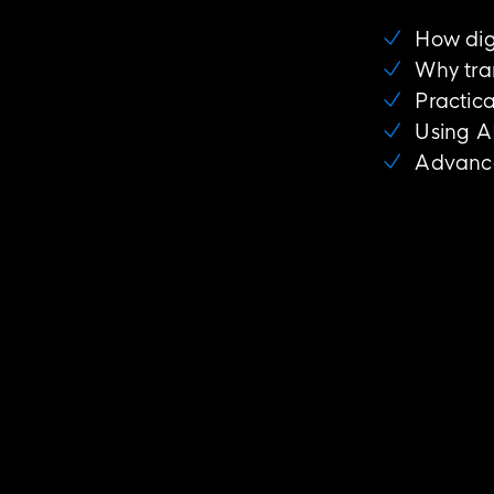
How digi
Why tra
Practica
Using AI
Advance